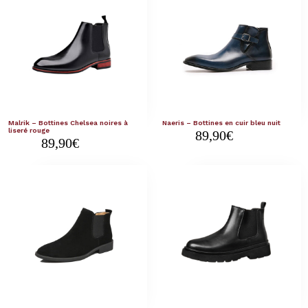
Malrik – Bottines Chelsea noires à
Naeris – Bottines en cuir bleu nuit
liseré rouge
89,90
€
89,90
€