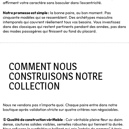
affirment votre caractère sans basculer dans l'excentricité.
Notre promesse est simple :
la bonne paire, au bon moment. Pas
cinquante modèles qui se ressemblent. Des archétypes masculins
intemporels qui couvrent réellement tous vos besoins. Vous investissez
dans des classiques qui restent pertinents pendant des années, pas dans
des modes passagères qui finissent au fond du placard.
COMMENT NOUS
CONSTRUISONS NOTRE
COLLECTION
Nous ne vendons pas n'importe quoi. Chaque paire entre dans notre
boutique après validation stricte sur quatre critères non négociables.
① Qualité de construction vérifiable
: Cuir véritable pleine fleur ou daim
dense, coutures solides visibles, semelles robustes qui tiennent la durée.
Nous refusons le synthétique brillant qui crie "entrée de gamme" à trois