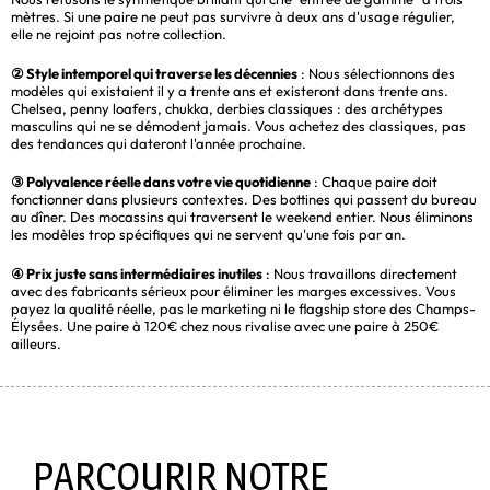
mètres. Si une paire ne peut pas survivre à deux ans d'usage régulier,
elle ne rejoint pas notre collection.
② Style intemporel qui traverse les décennies
: Nous sélectionnons des
modèles qui existaient il y a trente ans et existeront dans trente ans.
Chelsea, penny loafers, chukka, derbies classiques : des archétypes
masculins qui ne se démodent jamais. Vous achetez des classiques, pas
des tendances qui dateront l'année prochaine.
③ Polyvalence réelle dans votre vie quotidienne
: Chaque paire doit
fonctionner dans plusieurs contextes. Des bottines qui passent du bureau
au dîner. Des mocassins qui traversent le weekend entier. Nous éliminons
les modèles trop spécifiques qui ne servent qu'une fois par an.
④ Prix juste sans intermédiaires inutiles
: Nous travaillons directement
avec des fabricants sérieux pour éliminer les marges excessives. Vous
payez la qualité réelle, pas le marketing ni le flagship store des Champs-
Élysées. Une paire à 120€ chez nous rivalise avec une paire à 250€
ailleurs.
PARCOURIR NOTRE