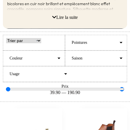
bicolores en cuir noir brillant et empiècement blanc effet
crocodile, pompons noirs signature. Silhouette moderne et
originale pour l’homme qui ose se démarquer avec élégance.
Lire la suite
Parfaits pour soirées créatives, événements artistiques,
afterwork branchés et week-ends urbains stylés.
Pointures
Couleur
Saison
Usage
Prix
39.90
—
190.90