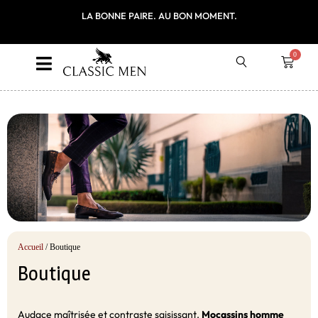
ITE EN FRANCE
LA BONNE PAIRE. AU BON MOMENT.
PREMIÈRE COMM
LE CODE P
0
Accueil
/ Boutique
Boutique
Audace maîtrisée et contraste saisissant.
Mocassins homme