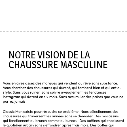
NOTRE VISION DE LA
CHAUSSURE MASCULINE
Vous en avez assez des marques qui vendent du rêve sans substance.
Vous cherchez des chaussures qui durent, qui tombent bien et qui ont du
style. Sans vous ruiner. Sans suivre aveuglément les tendances
Instagram qui datent en six mois. Sans accumuler des paires que vous ne
portez jamais.
Classic Men existe pour résoudre ce problème. Nous sélectionnons des
chaussures qui traversent les années sans se démoder. Des mocassins
qui fonctionnent au brunch comme au bureau. Des bottines qui encaissent
le quotidien urbain sans s'effondrer après trois mois. Des bottes qui