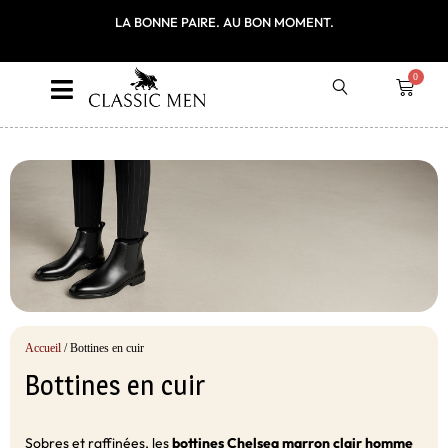
ITE EN FRANCE
LA BONNE PAIRE. AU BON MOMENT.
PREMIÈRE COMM
LE CODE P
0
Accueil
/ Bottines en cuir
Bottines en cuir
Sobres et raffinées, les
bottines Chelsea marron clair homme