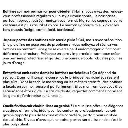
Bottines cuir noir ou marron pour débuter ?
Noir si vous avez des rendez-
vous professionnels réguliers ou un style urbain sobre. Le noir passe
partout : bureau, soirée, rendez-vous formel. Marron ou cognac si votre
vestiaire est plus casual et coloré. Le marron s'accorde mieux avec les
tons chauds (beige, camel, kaki, bordeaux).
Je peux porter des bottines cuir sous la pluie ?
Oui, mais avec précaution.
Une pluie fine ne pose pas de problème si vous nettoyez et séchez vos
bottines en rentrant. Une grosse averse peut endommager la finition et
déformer la structure. Prévoyez un spray imperméabilisant pour créer
une barrière protectrice, et gardez une paire de boots robustes pour les
jours d'orage.
Entretien d'embauche demain : bottines ou richelieus ?
Ça dépend du
secteur. Dans la finance, le conseil ou le juridique, les richelieus restent
plus sûrs. Dans la tech, le marketing ou les métiers créatifs, des bottines
à lacets en cuir noir passent parfaitement. Elles montrent que vous êtes
sérieux sans être rigide. En cas de doute, regardez comment s'habillent
les gens de l'entreprise sur LinkedIn.
Quelle finition cuir choisir : lisse ou grainé ?
Le cuir lisse offre une élégance
classique et formelle, idéal pour les contextes professionnels. Le cuir
grainé apporte plus de texture et de caractère, parfait pour un style
casual-chic. Si vous n'avez qu'une paire, partez sur du lisse noir : c'est le
plus polyvalent.