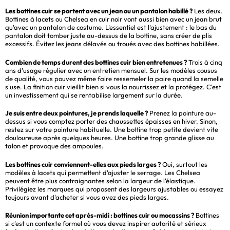
Les bottines cuir se portent avec un jean ou un pantalon habillé ?
Les deux.
Bottines à lacets ou Chelsea en cuir noir vont aussi bien avec un jean brut
qu'avec un pantalon de costume. L'essentiel est l'ajustement : le bas du
pantalon doit tomber juste au-dessus de la bottine, sans créer de plis
excessifs. Évitez les jeans délavés ou troués avec des bottines habillées.
Combien de temps durent des bottines cuir bien entretenues ?
Trois à cinq
ans d'usage régulier avec un entretien mensuel. Sur les modèles cousus
de qualité, vous pouvez même faire ressemeler la paire quand la semelle
s'use. La finition cuir vieillit bien si vous la nourrissez et la protégez. C'est
un investissement qui se rentabilise largement sur la durée.
Je suis entre deux pointures, je prends laquelle ?
Prenez la pointure au-
dessus si vous comptez porter des chaussettes épaisses en hiver. Sinon,
restez sur votre pointure habituelle. Une bottine trop petite devient vite
douloureuse après quelques heures. Une bottine trop grande glisse au
talon et provoque des ampoules.
Les bottines cuir conviennent-elles aux pieds larges ?
Oui, surtout les
modèles à lacets qui permettent d'ajuster le serrage. Les Chelsea
peuvent être plus contraignantes selon la largeur de l'élastique.
Privilégiez les marques qui proposent des largeurs ajustables ou essayez
toujours avant d'acheter si vous avez des pieds larges.
Réunion importante cet après-midi : bottines cuir ou mocassins ?
Bottines
si c'est un contexte formel où vous devez inspirer autorité et sérieux