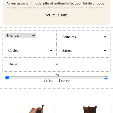
Arven associent modernité et authenticité. Leur teinte chaude
et leur cuir synthétique à effet vieilli leur donnent un caractère
rétro assumé. Faciles à enfiler grâce à leurs élastiques latéraux,
Lire la suite
elles accompagnent vos looks urbains et vos moments
décontractés avec élégance.
Pointures
Couleur
Saison
Usage
Prix
39.90
—
190.90