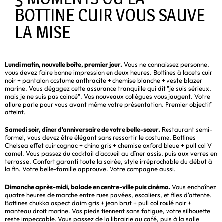
BOTTINE CUIR VOUS SAUVE
LA MISE
Lundi matin, nouvelle boîte, premier jour.
Vous ne connaissez personne,
vous devez faire bonne impression en deux heures. Bottines à lacets cuir
noir + pantalon costume anthracite + chemise blanche + veste blazer
marine. Vous dégagez cette assurance tranquille qui dit "je suis sérieux,
mais je ne suis pas coincé". Vos nouveaux collègues vous jaugent. Votre
allure parle pour vous avant même votre présentation. Premier objectif
atteint.
Samedi soir, dîner d'anniversaire de votre belle-sœur.
Restaurant semi-
formel, vous devez être élégant sans ressortir le costume. Bottines
Chelsea effet cuir cognac + chino gris + chemise oxford bleue + pull col V
camel. Vous passez du cocktail d'accueil au dîner assis, puis aux verres en
terrasse. Confort garanti toute la soirée, style irréprochable du début à
la fin. Votre belle-famille approuve. Votre compagne aussi.
Dimanche après-midi, balade en centre-ville puis cinéma.
Vous enchaînez
quatre heures de marche entre rues pavées, escaliers, et files d'attente.
Bottines chukka aspect daim gris + jean brut + pull col roulé noir +
manteau droit marine. Vos pieds tiennent sans fatigue, votre silhouette
reste impeccable. Vous passez de la librairie au café, puis à la salle