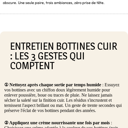
obscure. Une seule paire, trois ambiances, zéro prise de tête.
ENTRETIEN BOTTINES CUIR
: LES 3 GESTES QUI
COMPTENT
① Nettoyez après chaque sortie par temps humide
: Essuyez
vos bottines avec un chiffon doux légèrement humide pour
enlever poussière, boue ou traces de pluie. Ne laissez jamais
sécher la saleté sur la finition cuir. Les résidus s'incrustent et
ternissent l'aspect brillant ou mat. Un geste de trente secondes qui
préserve l'éclat de vos bottines pendant des années.
② Appliquez une crème nourrissante une fois par mois
:
Choisissez une crème adaptée à la couleur de vos bottines (noir,