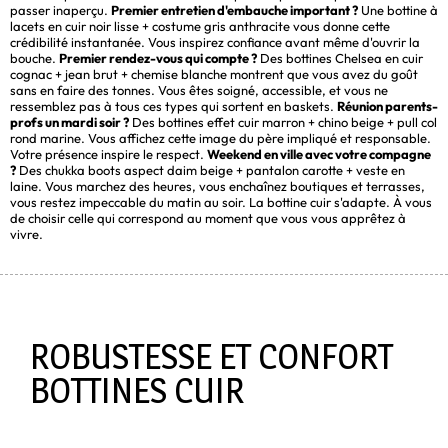
passer inaperçu.
Premier entretien d'embauche important ?
Une bottine à
lacets en cuir noir lisse + costume gris anthracite vous donne cette
crédibilité instantanée. Vous inspirez confiance avant même d'ouvrir la
bouche.
Premier rendez-vous qui compte ?
Des bottines Chelsea en cuir
cognac + jean brut + chemise blanche montrent que vous avez du goût
sans en faire des tonnes. Vous êtes soigné, accessible, et vous ne
ressemblez pas à tous ces types qui sortent en baskets.
Réunion parents-
profs un mardi soir ?
Des bottines effet cuir marron + chino beige + pull col
rond marine. Vous affichez cette image du père impliqué et responsable.
Votre présence inspire le respect.
Weekend en ville avec votre compagne
?
Des chukka boots aspect daim beige + pantalon carotte + veste en
laine. Vous marchez des heures, vous enchaînez boutiques et terrasses,
vous restez impeccable du matin au soir. La bottine cuir s'adapte. À vous
de choisir celle qui correspond au moment que vous vous apprêtez à
vivre.
ROBUSTESSE ET CONFORT
BOTTINES CUIR