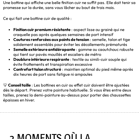
Une bottine qui affiche une belle finition cuir ne suffit pas. Elle doit tenir sa
promesse sur la durée, sans vous lâcher au bout de trois mois.
Ce qui fait une bottine cuir de qualité :
Finition cuir premium résistante
: aspect lisse ou grainé qui ne
craquelle pas après quelques semaines de port intensif
Coutures renforcées aux points de tension
: semelle, talon et tige
solidement assemblés pour éviter les décollements prématurés
Semelle extérieure antidérapante
: gomme ou caoutchouc robuste
qui tient sur pavés mouillés et escaliers de métro
Doublure intérieure respirante
: textile ou simili-cuir souple qui
évite frottements et transpiration excessive
Contrefort talon structuré
: maintien optimal du pied même après
dix heures de port sans fatigue ni ampoules
💡
Conseil taille
: Les bottines en cuir ou effet cuir doivent être ajustées
dès le départ. Prenez votre pointure habituelle. Si vous êtes entre deux
tailles, prenez la demi-pointure au-dessus pour porter des chaussettes
épaisses en hiver.
3 MOMENTS OÙ LA