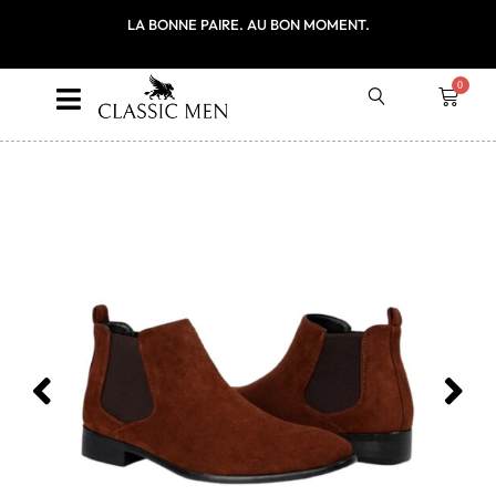
ITE EN FRANCE
LA BONNE PAIRE. AU BON MOMENT.
PREMIÈRE COMM
LE CODE P
0