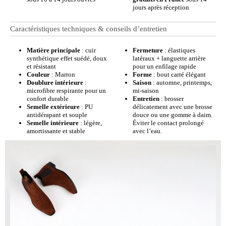
jours après réception
Caractéristiques techniques & conseils d’entretien
Matière principale
: cuir
Fermeture
: élastiques
synthétique effet suédé, doux
latéraux + languette arrière
et résistant
pour un enfilage rapide
Couleur
: Marron
Forme
: bout carré élégant
Doublure intérieure
:
Saison
: automne, printemps,
microfibre respirante pour un
mi-saison
confort durable
Entretien
: brosser
Semelle extérieure
: PU
délicatement avec une brosse
antidérapant et souple
douce ou une gomme à daim.
Semelle intérieure
: légère,
Éviter le contact prolongé
amortissante et stable
avec l’eau.