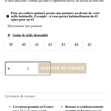
le choix idéal pour l’homme qui aime le raffinement discret, du bureau au week-end.
Pour un confort optimal, prenez une pointure au-dessus de votre
taille habituelle. Exemple : si vous portez habituellement du 41
optez pour un 42
Sélectionner une pointure
Guide de taille disponible
Taille chaussures
39
40
41
42
43
44
45
39
40
41
42
43
44
45
AJOUTER AU PANIER
Livraison & retours
Livraison gratuite en France
Retours et remboursements
sous 10 à 14 jours ouvrés
gratuits en France
sous 14