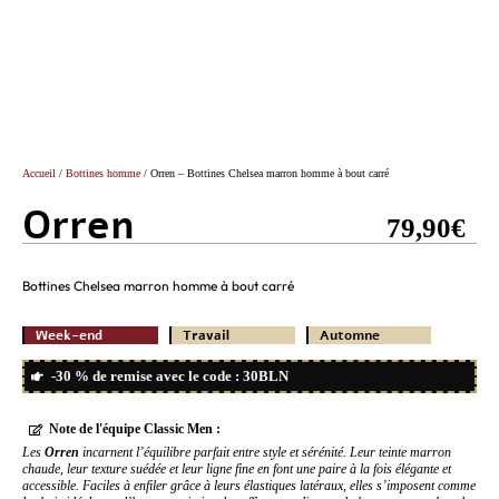
Accueil
/
Bottines homme
/ Orren – Bottines Chelsea marron homme à bout carré
Orren
79,90
€
Bottines Chelsea marron homme à bout carré
Week-end
Travail
Automne
-30 % de remise avec le code : 30BLN
Note de l'équipe Classic Men :
Les
Orren
incarnent l’équilibre parfait entre style et sérénité. Leur teinte marron
chaude, leur texture suédée et leur ligne fine en font une paire à la fois élégante et
accessible. Faciles à enfiler grâce à leurs élastiques latéraux, elles s’imposent comme