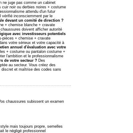
ech ne juge pas comme un cabinet
 cuir noir ou derbies noires + costume
essionnalisme attendu d'un futur
l vérifié inconsciemment par le
e devant un comité de direction ?
ine + chemise blanche + cravate
haussures doivent afficher autorité
égique avec investisseurs potentiels
s-pièces + chemise + cravate
ans votre sérieux et votre capacité à
etien annuel d'évaluation avec votre
elles + costume ou pantalon costume +
ter l'ambition et le professionnalisme
s de votre secteur ?
Des
ptée au secteur. Vous créez des
 discret et maîtrise des codes sans
. Vos chaussures subissent un examen
e style mais toujours propre, semelles
ait le négligé professionnel