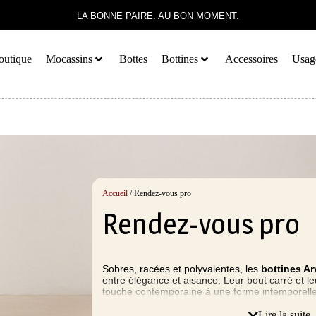
LA BONNE PAIRE. AU BON MOMENT.
outique
Mocassins
Bottes
Bottines
Accessoires
Usag
Accueil
/ Rendez-vous pro
Rendez-vous pro
Sobres, racées et polyvalentes, les
bottines Ar
entre élégance et aisance. Leur bout carré et l
touche contemporaine à une forme intemporelle
et stylé, elles se portent aussi bien avec un pa
ajusté. Idéales pour les journées citadines comm
Lire la suite