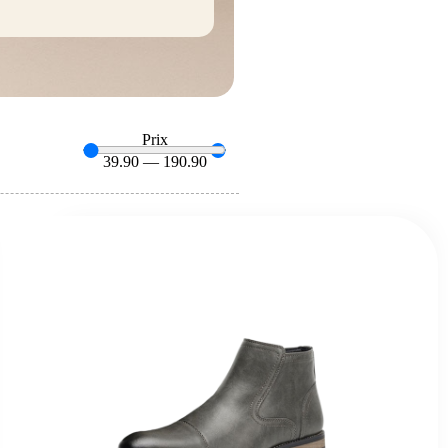
Prix
39.90
—
190.90