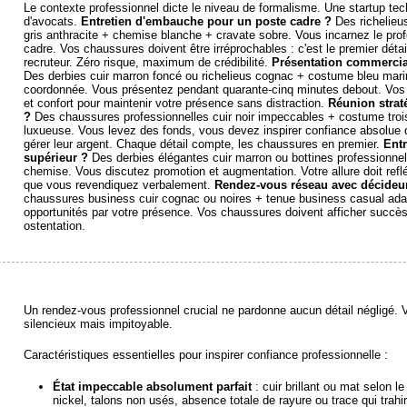
Le contexte professionnel dicte le niveau de formalisme. Une startup t
d'avocats.
Entretien d'embauche pour un poste cadre ?
Des richelieus
gris anthracite + chemise blanche + cravate sobre. Vous incarnez le prof
cadre. Vos chaussures doivent être irréprochables : c'est le premier détai
recruteur. Zéro risque, maximum de crédibilité.
Présentation commercial
Des derbies cuir marron foncé ou richelieus cognac + costume bleu mar
coordonnée. Vous présentez pendant quarante-cinq minutes debout. Vos c
et confort pour maintenir votre présence sans distraction.
Réunion strat
?
Des chaussures professionnelles cuir noir impeccables + costume troi
luxueuse. Vous levez des fonds, vous devez inspirer confiance absolue d
gérer leur argent. Chaque détail compte, les chaussures en premier.
Entr
supérieur ?
Des derbies élégantes cuir marron ou bottines professionn
chemise. Vous discutez promotion et augmentation. Votre allure doit reflé
que vous revendiquez verbalement.
Rendez-vous réseau avec décideur
chaussures business cuir cognac ou noires + tenue business casual ada
opportunités par votre présence. Vos chaussures doivent afficher succès
ostentation.
Un rendez-vous professionnel crucial ne pardonne aucun détail négligé
silencieux mais impitoyable.
Caractéristiques essentielles pour inspirer confiance professionnelle :
État impeccable absolument parfait
: cuir brillant ou mat selon l
nickel, talons non usés, absence totale de rayure ou trace qui trahir