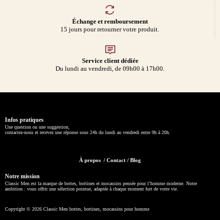
Échange et remboursement
15 jours pour retourner votre produit.
Service client dédiée
Du lundi au vendredi, de 09h00 à 17h00.
Infos pratiques
Une question ou une suggestion,
contactez-nous et recevez une réponse sous 24h du lundi au vendredi entre 9h à 20h.
À propos
/
Contact
/
Blog
Notre mission
Classic Men est la marque de bottes, bottines et mocassins pensée pour l’homme moderne. Notre
ambition : vous offrir une sélection pointue, adaptée à chaque moment fort de votre vie.
Copyright © 2026 Classic Men bottes, bottines, mocassins pour homme