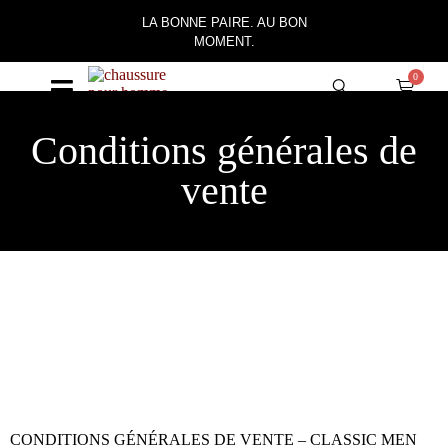
ITE EN FRANCE
LA BONNE PAIRE. AU BON
PREMIÈRE C
MOMENT.
AVEC LE COD
0
Conditions générales de
vente
CONDITIONS GÉNÉRALES DE VENTE – CLASSIC MEN