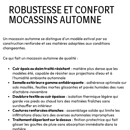
ROBUSTESSE ET CONFORT
MOCASSINS AUTOMNE
Un mocassin automne se distingue d'un modèle estival par sa
construction renforcée et ses matières adaptées aux conditions
changeantes.
Ce qui fait un mocassin automne de qualité :
Cuir épais ou daim traité résistant
: matière plus dense que les
modèles été, capable de résister aux projections d'eau et à
l'humidité ambiante automnale
Semelle extérieure gomme antidérapante
: adhérence optimale sur
sols mouillés, feuilles mortes glissantes et pavés humides des rues
d'octobre-novembre
Doublure textile ou cuir épaisse
: isolation thermique légère qui
garde vos pieds au chaud lors des matinées fraîches sans
surchauffer en intérieur
Coutures renforcées étanches
: assemblage solide qui limite les
infiltrations d'eau lors des averses automnales impromptues
Traitement déperlant sur le dessus
: finition protectrice qui fait
glisser les gouttes de pluie sans absorption immédiate dans la
matière