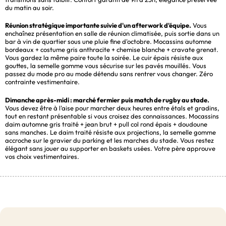
du matin au soir.
Réunion stratégique importante suivie d'un afterwork d'équipe.
Vous
enchaînez présentation en salle de réunion climatisée, puis sortie dans un
bar à vin de quartier sous une pluie fine d'octobre. Mocassins automne
bordeaux + costume gris anthracite + chemise blanche + cravate grenat.
Vous gardez la même paire toute la soirée. Le cuir épais résiste aux
gouttes, la semelle gomme vous sécurise sur les pavés mouillés. Vous
passez du mode pro au mode détendu sans rentrer vous changer. Zéro
contrainte vestimentaire.
Dimanche après-midi : marché fermier puis match de rugby au stade.
Vous devez être à l'aise pour marcher deux heures entre étals et gradins,
tout en restant présentable si vous croisez des connaissances. Mocassins
daim automne gris traité + jean brut + pull col rond épais + doudoune
sans manches. Le daim traité résiste aux projections, la semelle gomme
accroche sur le gravier du parking et les marches du stade. Vous restez
élégant sans jouer au supporter en baskets usées. Votre père approuve
vos choix vestimentaires.