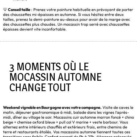
💡
Conseil taille
: Prenez votre pointure habituelle en prévoyant de porter
des chaussettes mi-épaisses en automne. Si vous hésitez entre deux
tailles, prenez la demi-pointure au-dessus pour avoir de la marge avec
des chaussettes plus chaudes. Un mocassin trop serré avec chaussettes
épaisses devient vite inconfortable.
3 MOMENTS OÙ LE
MOCASSIN AUTOMNE
CHANGE TOUT
Weekend vignoble en Bourgogne avec votre compagne.
Visite de caves le
matin, déjeuner gastronomique à midi, balade dans les vignes l'après-
midi, dîner au village le soir. Mocassins cuir automne marron foncé + chino
beige + chemise oxford bleue + pull col V marine + veste barbour. Vous
alternez entre intérieurs chauffés et extérieurs frais, entre chemins de
terre et restaurants étoilés. Vos mocassins automne tiennent toutes ces
transitions sans faiblir. Confort garanti de 9h à 23h, élégance préservée