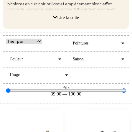
bicolores en cuir noir brillant et empiècement blanc effet
crocodile, pompons noirs signature. Silhouette moderne et
originale pour l’homme qui ose se démarquer avec élégance.
Lire la suite
Parfaits pour soirées créatives, événements artistiques,
afterwork branchés et week-ends urbains stylés.
Pointures
Couleur
Saison
Usage
Prix
39.90
—
190.90