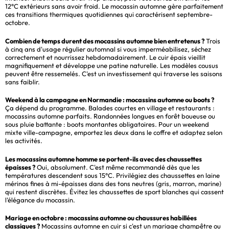
12°C extérieurs sans avoir froid. Le mocassin automne gère parfaitement
ces transitions thermiques quotidiennes qui caractérisent septembre-
octobre.
Combien de temps durent des mocassins automne bien entretenus ?
Trois
à cinq ans d'usage régulier automnal si vous imperméabilisez, séchez
correctement et nourrissez hebdomadairement. Le cuir épais vieillit
magnifiquement et développe une patine naturelle. Les modèles cousus
peuvent être ressemelés. C'est un investissement qui traverse les saisons
sans faiblir.
Weekend à la campagne en Normandie : mocassins automne ou boots ?
Ça dépend du programme. Balades courtes en village et restaurants :
mocassins automne parfaits. Randonnées longues en forêt boueuse ou
sous pluie battante : boots montantes obligatoires. Pour un weekend
mixte ville-campagne, emportez les deux dans le coffre et adaptez selon
les activités.
Les mocassins automne homme se portent-ils avec des chaussettes
épaisses ?
Oui, absolument. C'est même recommandé dès que les
températures descendent sous 15°C. Privilégiez des chaussettes en laine
mérinos fines à mi-épaisses dans des tons neutres (gris, marron, marine)
qui restent discrètes. Évitez les chaussettes de sport blanches qui cassent
l'élégance du mocassin.
Mariage en octobre : mocassins automne ou chaussures habillées
classiques ?
Mocassins automne en cuir si c'est un mariage champêtre ou