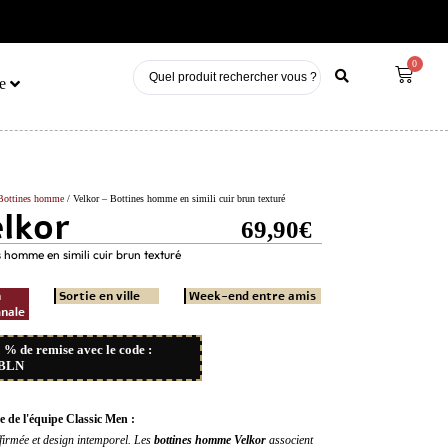
PREMIÈRE COMMANDE ? -10% 
0
e
Bottines homme
/ Velkor – Bottines homme en simili cuir brun texturé
lkor
69,90
€
s homme en simili cuir brun texturé
n
Sortie en ville
Week-end entre amis
nale
0 % de remise avec le code :
BLN
e de l'équipe Classic Men :
ffirmée et design intemporel. Les
bottines homme Velkor
associent