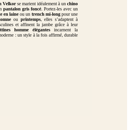
un Velkor
se marient idéalement à un
chino
un
pantalon gris foncé
. Portez-les avec un
te en laine
ou un
trench mi-long
pour une
tomne
ou
printemps
, elles s’adaptent à
sculines et affinent la jambe grâce à leur
ttines homme élégantes
incarnent la
oderne : un style à la fois affirmé, durable