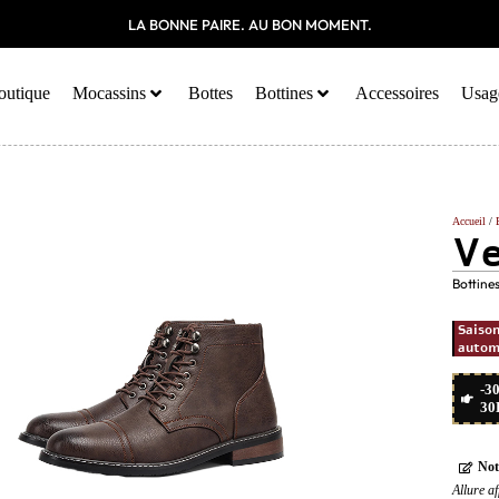
LA BONNE PAIRE. AU BON MOMENT.
outique
Mocassins
Bottes
Bottines
Accessoires
Usag
Accueil
/
Ve
Bottine
Saiso
autom
-3
30
Not
Allure a