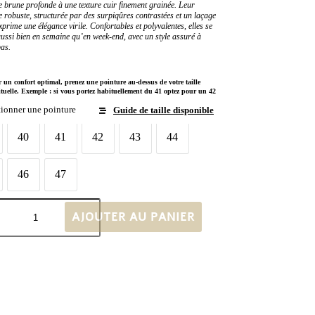
te brune profonde à une texture cuir finement grainée. Leur
te robuste, structurée par des surpiqûres contrastées et un laçage
xprime une élégance virile. Confortables et polyvalentes, elles se
aussi bien en semaine qu’en week-end, avec un style assuré à
as.
 un confort optimal, prenez une pointure au-dessus de votre taille
tuelle. Exemple : si vous portez habituellement du 41 optez pour un 42
tionner une pointure
Guide de taille disponible
 chaussures
40
41
42
43
44
40
41
42
43
44
46
47
46
47
AJOUTER AU PANIER