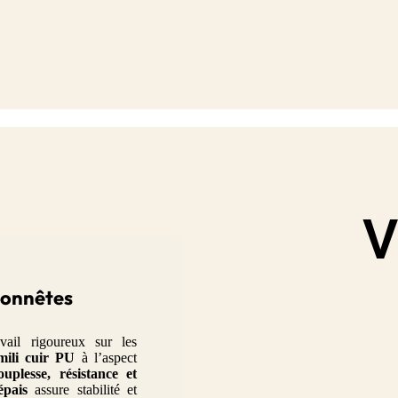
V
honnêtes
vail rigoureux sur les
mili cuir PU
à l’aspect
ouplesse, résistance et
épais
assure stabilité et