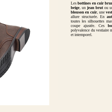
Les
bottines en cuir br
beige
, un
jean brut
ou 
blouson en cuir
, une
ves
allure structurée. En
au
toutes les silhouettes ma
coupe ajustée. Ces
bo
polyvalence du vestiaire m
et intemporel.