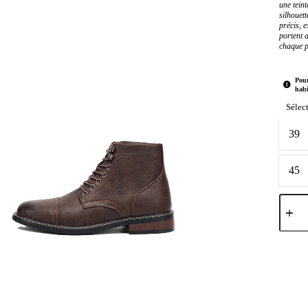
une tein
silhouet
précis, e
portent 
chaque p
Pour
habi
Sélec
Taille
39
39
45
45