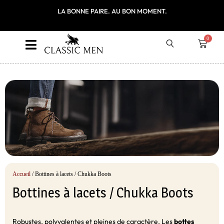
ITE EN FRANCE
LA BONNE PAIRE. AU BON MOMENT.
PREMIÈRE COMM
LE CODE P
0
Accueil
/ Bottines à lacets / Chukka Boots
Bottines à lacets / Chukka Boots
Robustes, polyvalentes et pleines de caractère. Les
bottes