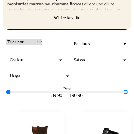
montantes marron pour homme Bravos
allient une allure
baroudeur à une conception solide et imperméable. Leur tige
haute, leur semelle crantée et leur laçage renforcé en font la
Lire la suite
paire idéale pour vos longues marches, vos city trips ou vos
sorties d’automne et d’hiver.
Pointures
Couleur
Saison
Usage
Prix
39.90
—
190.90