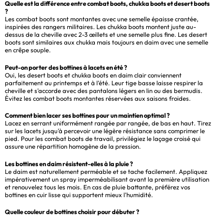
Quelle est la différence entre combat boots, chukka boots et desert boots
?
Les combat boots sont montantes avec une semelle épaisse crantée,
inspirées des rangers militaires. Les chukka boots montent juste au-
dessus de la cheville avec 2-3 œillets et une semelle plus fine. Les desert
boots sont similaires aux chukka mais toujours en daim avec une semelle
en crêpe souple.
Peut-on porter des bottines à lacets en été ?
Oui, les desert boots et chukka boots en daim clair conviennent
parfaitement au printemps et à l'été. Leur tige basse laisse respirer la
cheville et s'accorde avec des pantalons légers en lin ou des bermudis.
Évitez les combat boots montantes réservées aux saisons froides.
Comment bien lacer ses bottines pour un maintien optimal ?
Lacez en serrant uniformément rangée par rangée, de bas en haut. Tirez
sur les lacets jusqu'à percevoir une légère résistance sans comprimer le
pied. Pour les combat boots de travail, privilégiez le laçage croisé qui
assure une répartition homogène de la pression.
Les bottines en daim résistent-elles à la pluie ?
Le daim est naturellement perméable et se tache facilement. Appliquez
impérativement un spray imperméabilisant avant la première utilisation
et renouvelez tous les mois. En cas de pluie battante, préférez vos
bottines en cuir lisse qui supportent mieux l'humidité.
Quelle couleur de bottines choisir pour débuter ?