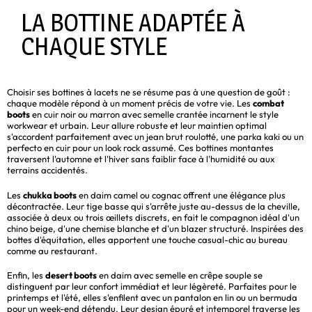
LA BOTTINE ADAPTÉE À
CHAQUE STYLE
Choisir ses bottines à lacets ne se résume pas à une question de goût :
chaque modèle répond à un moment précis de votre vie. Les
combat
boots
en cuir noir ou marron avec semelle crantée incarnent le style
workwear et urbain. Leur allure robuste et leur maintien optimal
s'accordent parfaitement avec un jean brut roulotté, une parka kaki ou un
perfecto en cuir pour un look rock assumé. Ces bottines montantes
traversent l'automne et l'hiver sans faiblir face à l'humidité ou aux
terrains accidentés.
Les
chukka boots
en daim camel ou cognac offrent une élégance plus
décontractée. Leur tige basse qui s'arrête juste au-dessus de la cheville,
associée à deux ou trois œillets discrets, en fait le compagnon idéal d'un
chino beige, d'une chemise blanche et d'un blazer structuré. Inspirées des
bottes d'équitation, elles apportent une touche casual-chic au bureau
comme au restaurant.
Enfin, les
desert boots
en daim avec semelle en crêpe souple se
distinguent par leur confort immédiat et leur légèreté. Parfaites pour le
printemps et l'été, elles s'enfilent avec un pantalon en lin ou un bermuda
pour un week-end détendu. Leur design épuré et intemporel traverse les