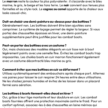
Le
marron
reste la couleur la plus polyvalente : il s'accorde avec le bleu
marine, le gris, le beige et les tons terre. Le
noir
convient aux tenues plus
formelles et au style rock. Le
cognac ou camel
apporte de la chaleur aux
looks casual-chic.
Doit-on choisir une demi-pointure au-dessus pour des bottines ?
Généralement non. Les bottines doivent être bien ajustées sans
comprimer. Le système de laçage permet de régler la largeur. Si vous
portez des chaussettes épaisses en hiver, une demi-pointure
supplémentaire peut être justifiée pour les combat boots.
Peut-on porter des bottines avec un costume ?
Oui, mais choisissez des modèles élégants en cuir lisse noir à bout
légèrement pointu avec une semelle fine. Évitez les combat boots trop
imposantes. Les chukka boots en cuir marron fonctionnent également
avec un costume décontracté bleu marine ou gris.
Comment éviter que mes bottines en cuir se déforment ?
Utilisez systématiquement des embauchoirs après chaque port. Alternez
vos paires pour laisser le cuir respirer 24 heures entre deux utilisations.
Ne les stockez jamais humides et évitez de les laisser dans un placard
fermé sans aération.
Les bottines à lacets tiennent-elles chaud en hiver ?
Oui, grâce à leur tige montante et leur doublure en cuir. Les combat
boots fourrées offrent une protection maximale contre le froid. Pour un
confort optimal, associez-les à des chaussettes en laine mérinos qui