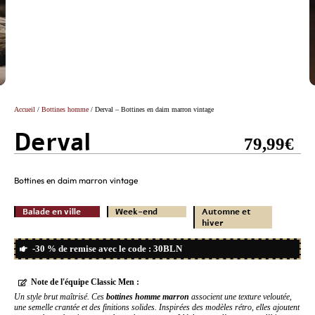
Accueil
/
Bottines homme
/ Derval – Bottines en daim marron vintage
Derval
79,99
€
Bottines en daim marron vintage
Balade en ville
Week-end
Automne et
hiver
-30 % de remise avec le code : 30BLN
Note de l'équipe Classic Men :
Un style brut maîtrisé. Ces
bottines homme marron
associent une texture veloutée,
une semelle crantée et des finitions solides. Inspirées des modèles rétro, elles ajoutent