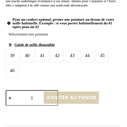
une touche authentique et tendance à vos tenues. Idéales pour l’automne et l’hiver,
elles s’adaptent à la ville comme aux week-ends décontractés.
Pour un confort optimal, prenez une pointure au-dessus de votre
taille habituelle. Exemple : si vous portez habituellement du 41
optez pour un 42
Sélectionner une pointure
Guide de taille disponible
Taille chaussures
39
40
41
42
43
44
45
39
40
41
42
43
44
45
46
46
AJOUTER AU PANIER