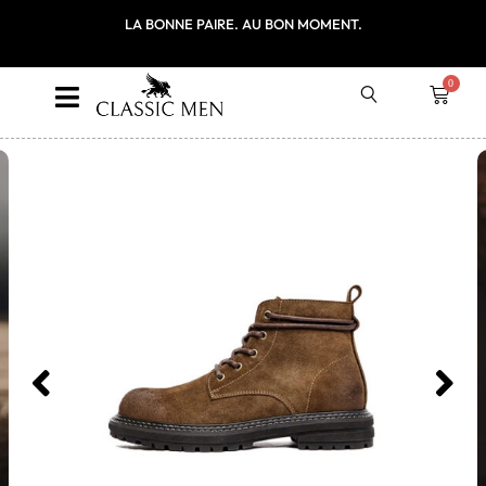
ITE EN FRANCE
LA BONNE PAIRE. AU BON MOMENT.
PREMIÈRE COMM
LE CODE P
0