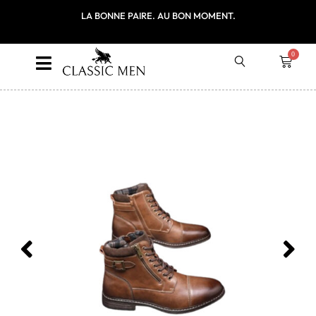
ITE EN FRANCE
LA BONNE PAIRE. AU BON MOMENT.
PREMIÈRE COMM
LE CODE P
0