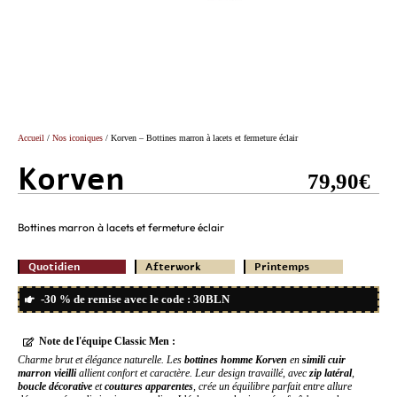
Accueil
/
Nos iconiques
/ Korven – Bottines marron à lacets et fermeture éclair
Korven
79,90
€
Bottines marron à lacets et fermeture éclair
Quotidien
Afterwork
Printemps
-30 % de remise avec le code : 30BLN
Note de l'équipe Classic Men :
Charme brut et élégance naturelle. Les
bottines homme Korven
en
simili cuir
marron vieilli
allient confort et caractère. Leur design travaillé, avec
zip latéral
,
boucle décorative
et
coutures apparentes
, crée un équilibre parfait entre allure