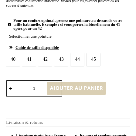
décontractée et distinction masculine. Idéales pour les journées fraîches ou les
soirées d’automne.
Pour un confort optimal, prenez une pointure au-dessus de votre
taille habituelle. Exemple : si vous portez habituellement du 41
optez pour un 42
Sélectionner une pointure
Guide de taille disponible
Taille chaussures
40
41
42
43
44
45
40
41
42
43
44
45
AJOUTER AU PANIER
Livraison & retours
Livraison gratuite en France
Retours et remboursements