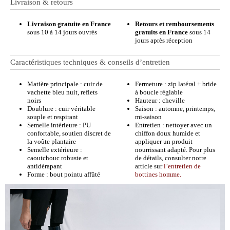
Livraison & retours
Livraison gratuite en France
Retours et remboursements
sous 10 à 14 jours ouvrés
gratuits en France
sous 14
jours après réception
Caractéristiques techniques & conseils d’entretien
Matière principale : cuir de
Fermeture : zip latéral + bride
vachette bleu nuit, reflets
à boucle réglable
noirs
Hauteur : cheville
Doublure : cuir véritable
Saison : automne, printemps,
souple et respirant
mi-saison
Semelle intérieure : PU
Entretien : nettoyer avec un
confortable, soutien discret de
chiffon doux humide et
la voûte plantaire
appliquer un produit
Semelle extérieure :
nourrissant adapté. Pour plus
caoutchouc robuste et
de détails, consulter notre
antidérapant
article sur
l’entretien de
Forme : bout pointu affûté
bottines homme.