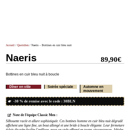
Accueil
/
Quotidien
/ Naeris – Bottines en cuir bleu nuit
Naeris
89,90
€
Bottines en cuir bleu nuit à boucle
Dîner en ville
Soirée spéciale
Automne en
mouvement
-30 % de remise avec le code : 30BLN
Note de l'équipe Classic Men :
Silhouette racée et allure sophistiquée. Ces bottines homme en cuir bleu nuit dégradé
affichent une ligne fine, un bout allongé et une bride à boucle élégante. Leur fermeture
éclair discrète facilite l’enfilage, pour un style affirmé en toutes circonstances. Idéales