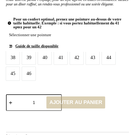
pour un dîner raffiné, un rendez-vous professionnel ou une soirée élégante.
Pour un confort optimal, prenez une pointure au-dessus de votre
taille habituelle. Exemple : si vous portez habituellement du 41
optez pour un 42
Sélectionner une pointure
Guide de taille disponible
Taille chaussures
38
39
40
41
42
43
44
38
39
40
41
42
43
44
45
46
45
46
AJOUTER AU PANIER